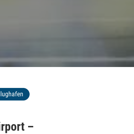
Flughafen
rport –