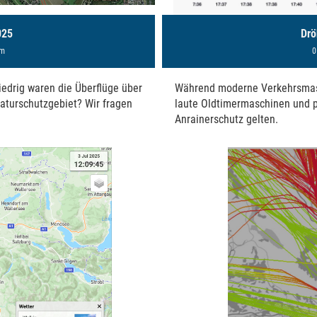
025
Drö
am
0
iedrig waren die Überflüge über
Während moderne Verkehrsmasc
turschutzgebiet? Wir fragen
laute Oldtimermaschinen und p
Anrainerschutz gelten.