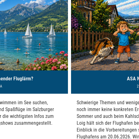
nender Fluglärm?
ASA N
SA
2
hwimmen im See suchen,
Schwierige Themen und wenige
nd Spaßflüge im Salzburger
noch immer keine konkreten Er
r die wichtigsten Infos zum
Sommer und auch beim Kahlsch
gshows zusammengestellt.
Loig hält sich der Flughafen b
Einblick in die Vorbereitunge
Flughafens am 20.06.2026. Wir