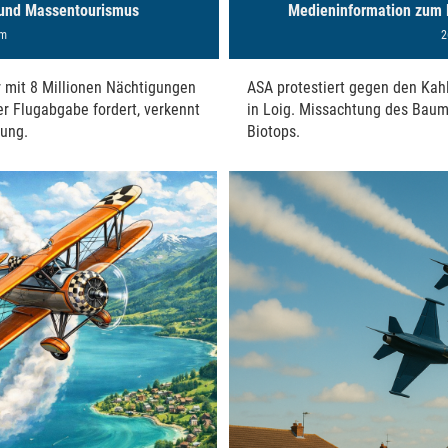
 und Massentourismus
Medieninformation zum K
am
2
 mit 8 Millionen Nächtigungen
ASA protestiert gegen den Kah
r Flugabgabe fordert, verkennt
in Loig. Missachtung des Baum
rung.
Biotops.