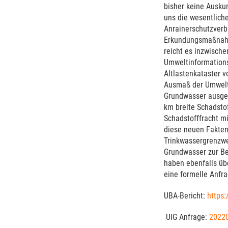
bisher keine Auskun
uns die wesentlich
Anrainerschutzverb
Erkundungsmaßnahme
reicht es inzwische
Umweltinformationsg
Altlastenkataster 
Ausmaß der Umweltg
Grundwasser ausgeg
km breite Schadsto
Schadstofffracht mi
diese neuen Fakten
Trinkwassergrenzwe
Grundwasser zur Be
haben ebenfalls üb
eine formelle Anfra
UBA-Bericht:
https:
UIG Anfrage:
20220