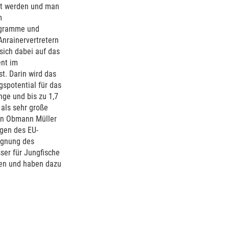
elt werden und man
m
ogramme und
Anrainervertretern
sich dabei auf das
ent im
t. Darin wird das
spotential für das
ge und bis zu 1,7
als sehr große
den Obmann Müller
gen des EU-
ignung des
ser für Jungfische
gen und haben dazu