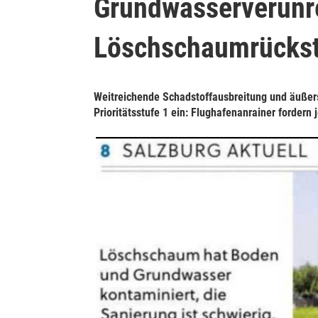
Grundwasserverunr
Löschschaumrückst
Weitreichende Schadstoffausbreitung und äußers
Prioritätsstufe 1 ein: Flughafenanrainer forder