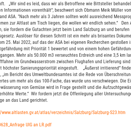
ft. „Wir sind es leid, dass wir als Betroffene wie Bittsteller behand
en Informationen vorenthält“, beschwert sich Obmann Meik Müller vo
and ASA. "Nach mehr als 3 Jahren sollten wohl ausreichend Messpr
n zur Altlast am Tisch liegen, die wollen wir endlich sehen.“ Den 
n, sie fordern die Gutachten jetzt beim Land Salzburg an und berufen 
esetz. Auslöser für diesen Schritt ist ein mehr als brisantes Dokum
vom 25. Mai 2022, auf das der ASA bei eigenen Recherchen gestoßen is
efährdung mit Priorität 1 bewertet und von einem hohen Gefährdung
angen. Mehr als 50.000 m3 verseuchtes Erdreich und eine 3,5 km lan
fffahne im Grundwasserstrom zwischen Flughafen und Lieferung sind 
t höchster Sanierungspriorität eingestuft. „Äußerst irritierend“ fin
, „im Bericht des Umweltbundesamtes ist die Rede von Überschreitun
rtes um mehr als das 100-Fache, das wurde uns verschwiegen. Die E
wässerung von Gemüse wird in Frage gestellt und die Aufzuchtgewäs
erhöhte Werte.“ Wir fordern jetzt die Offenlegung aller Untersuchun
ge an das Land gerichtet.
//www.altlasten.gv.at/atlas/verzeichnis/Salzburg/Salzburg-S23.htm
628_Anfrage UIG an LR.pdf