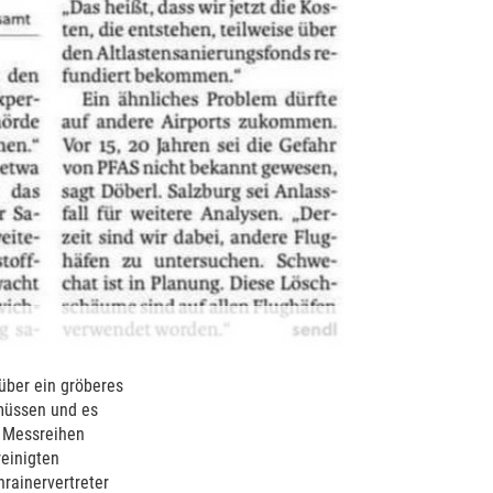
über ein gröberes
 müssen und es
d Messreihen
einigten
rainervertreter